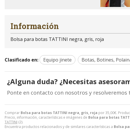
Información
Bolsa para botas TATTINI negra, gris, roja
Clasificado en:
Equipo jinete
Botas, Botines, Polain
¿Alguna duda? ¿Necesitas asesora
Ponte en contacto con nosotros y resolveremos 
Comprar
Bolsa para botas TATTINI negra, gris, roja
por
35,00
€
. Produc
Precio, información, características e imágenes de
Bolsa para botas TATTI
TATTINI
(2).
Encuentra productos relacionados y de similares características a
Bolsa pa