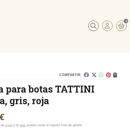
0
Buscar
COMPARTIR:
a para botas TATTINI
, gris, roja
€
s de
envío
y de
pago
pueden variar el importe final del pedido.