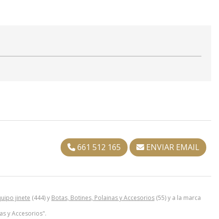
661 512 165
ENVIAR EMAIL
uipo jinete
(444) y
Botas, Botines, Polainas y Accesorios
(55) y a la marca
nas y Accesorios".