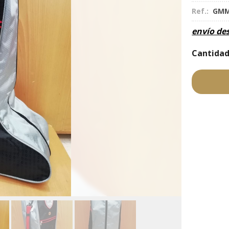
Ref.:
GMM
envío de
Cantida