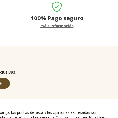
100%
Pago seguro
máis información
clusivas.
E
argo, los puntos de vista y las opiniones expresadas son
nte los de la Unión Europea o la Comisión Europea. Ni la Unión