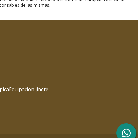
ponsables de las mismas.
pica
Equipación jinete