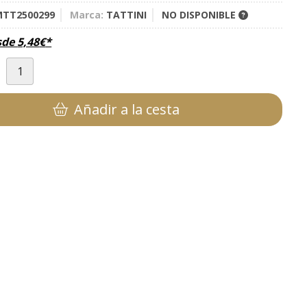
TT2500299
Marca:
TATTINI
NO DISPONIBLE
sde
5,48
€
*
d
Añadir a la cesta