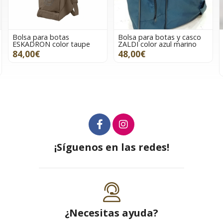
Bolsa para botas y casco
Botas cuero/sintéticas
aupe
ZALDI color azul marino
unisex HKM Sports
Equipment Sevilla color
48,00€
negro TALLA 46
134,95€
40,00€
¡Síguenos en las redes!
¿Necesitas ayuda?