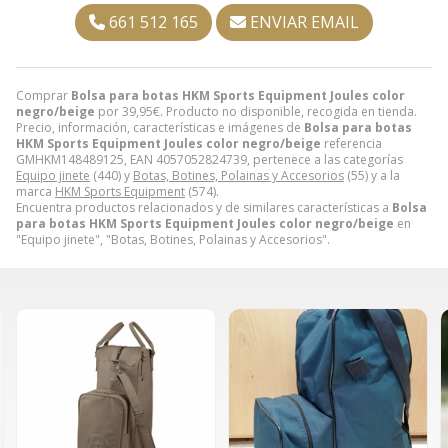
661 512 165
ENVIAR EMAIL
Comprar
Bolsa para botas HKM Sports Equipment Joules color
negro/beige
por
39,95
€
. Producto no disponible, recogida en tienda.
Precio, información, características e imágenes de
Bolsa para botas
HKM Sports Equipment Joules color negro/beige
referencia
GMHKM148489125, EAN 4057052824739, pertenece a las categorías
Equipo jinete
(440) y
Botas, Botines, Polainas y Accesorios
(55) y a la
marca
HKM Sports Equipment
(574).
Encuentra productos relacionados y de similares características a
Bolsa
para botas HKM Sports Equipment Joules color negro/beige
en
"Equipo jinete", "Botas, Botines, Polainas y Accesorios".