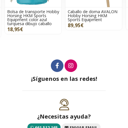
de transporte Hobby
Caballo de doma AVALON
Caballo de
g HKM Sports
Hobby Horsing HKM
Hobby Ho
ent color azul
Sports Equipment
Sports Eq
a dibujo caballo
89,95€
89,95€
€
¡Síguenos en las redes!
¿Necesitas ayuda?
661 512 165
ENVIAR EMAIL