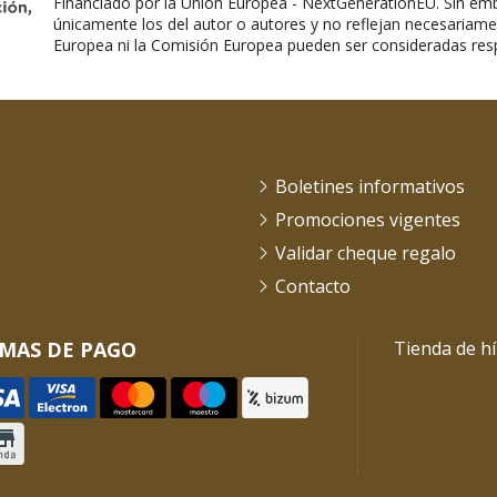
Financiado por la Unión Europea - NextGenerationEU. Sin emb
únicamente los del autor o autores y no reflejan necesariame
Europea ni la Comisión Europea pueden ser consideradas res
Boletines informativos
Promociones vigentes
Validar cheque regalo
Contacto
MAS DE PAGO
Tienda de hí