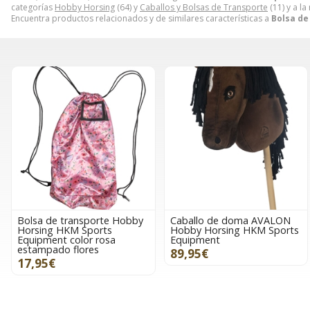
categorías
Hobby Horsing
(64) y
Caballos y Bolsas de Transporte
(11) y a l
Encuentra productos relacionados y de similares características a
Bolsa de
Bolsa de transporte Hobby
Caballo de doma AVALON
Horsing HKM Sports
Hobby Horsing HKM Sports
Equipment color rosa
Equipment
estampado flores
89,95€
17,95€