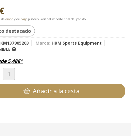
€
s de
envío
y de
pago
pueden variar el importe final del pedido.
to destacado
KM137905203
Marca:
HKM Sports Equipment
NIBLE
sde
5,48
€
*
d
Añadir a la cesta