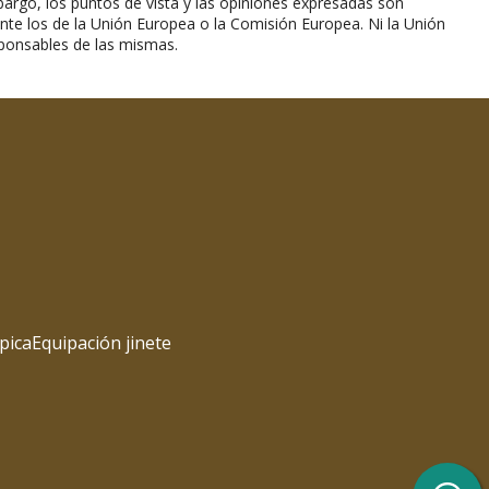
argo, los puntos de vista y las opiniones expresadas son
nte los de la Unión Europea o la Comisión Europea. Ni la Unión
ponsables de las mismas.
pica
Equipación jinete