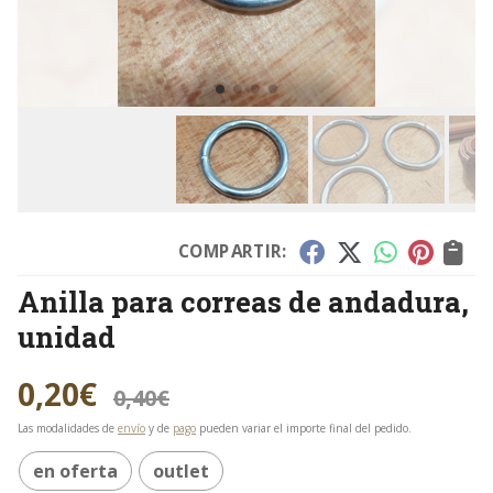
COMPARTIR:
Anilla para correas de andadura,
unidad
0,20
€
0,40
€
Las modalidades de
envío
y de
pago
pueden variar el importe final del pedido.
en oferta
outlet