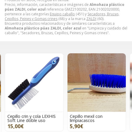
Precio, información, características e imágenes de
Almohaza plástico
púas ZALDI, color azul
referencia GMZ2100202, EAN 21002020000,
pertenece a las categorías
Equipo caballo
(451) y
Secadores, Bruzas,
Cepillos, Peines y Gomas crines
(68) y a la marca
ZALDI
(60).
Encuentra productos relacionados y de similares características a
Almohaza plástico púas ZALDI, color azul
en "Limpieza y cuidado del
caballo", "Secadores, Bruzas, Cepillos, Peines y Gomas crines".
a LEXHIS
Cepillo mexil con
Gomas para crines, b
so
limpiacascos
500 unidades, color 
5,90€
1,75€