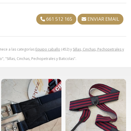
661 512 165
ENVIAR EMAIL
ece a las categorías
Equipo caballo
(452) y
Sillas, Cinchas, Pechopetrales y
", "Sillas, Cinchas, Pechopetrales y Baticolas".