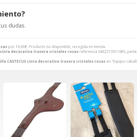
miento?
tus dudas.
osas
por
16,60
€
. Producto no disponible, recogida en tienda.
cinta decorativa trasera cristales rosas
referencia GMZ2130116RS, perten
illa CASTECUS cinta decorativa trasera cristales rosas
en "Equipo caballo