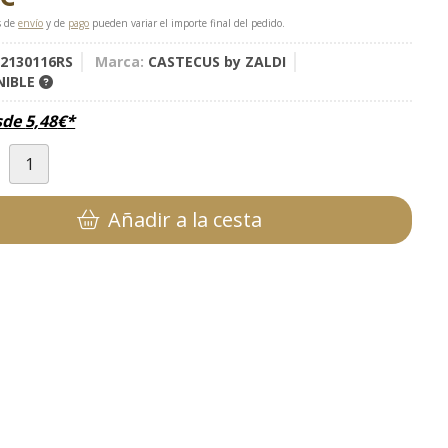
s de
envío
y de
pago
pueden variar el importe final del pedido.
2130116RS
Marca:
CASTECUS by ZALDI
NIBLE
sde
5,48
€
*
d
Añadir a la cesta