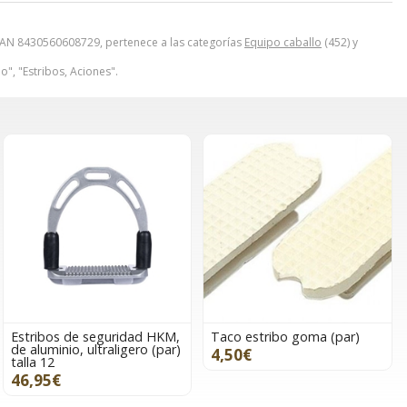
N 8430560608729, pertenece a las categorías
Equipo caballo
(452) y
o", "Estribos, Aciones".
Estribos de seguridad HKM,
Taco estribo goma (par)
de aluminio, ultraligero (par)
4,50€
talla 12
46,95€