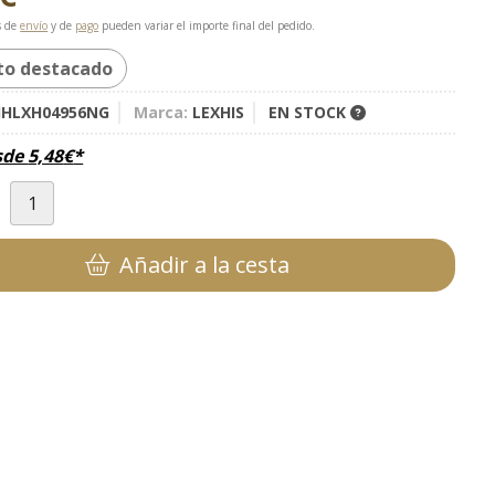
s de
envío
y de
pago
pueden variar el importe final del pedido.
to destacado
HLXH04956NG
Marca:
LEXHIS
EN STOCK
sde
5,48
€
*
d
Añadir a la cesta