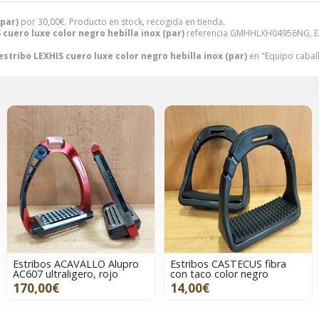
(par)
por
30,00
€
. Producto en stock, recogida en tienda.
 cuero luxe color negro hebilla inox (par)
referencia GMHHLXH04956NG, EA
estribo LEXHIS cuero luxe color negro hebilla inox (par)
en "Equipo caball
Estribos ACAVALLO Alupro
Estribos CASTECUS fibra
AC607 ultraligero, rojo
con taco color negro
170,00€
14,00€